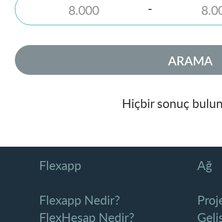
-
ARAMA
Hiçbir sonuç bulu
Flexapp
Ağ
Flexapp Nedir?
Proj
FlexHesap Nedir?
Geliş